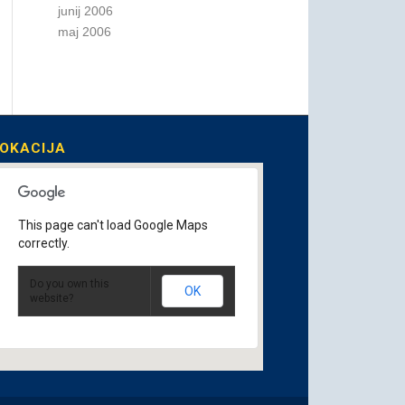
junij 2006
maj 2006
OKACIJA
This page can't load Google Maps
correctly.
Do you own this
OK
website?