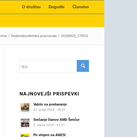
O društvu
Dogodki
Članstvo
Doma
/
Sedemdesetletnika praznovala
/
20160923_170011
NAJNOVEJŠI PRISPEVKI
Vabilo na predavanje
22. junija 2019 - 16:07
Srečanje članov AMD Šenčur
3. marca 2018 - 15:27
Po vinjeto na AMZS!