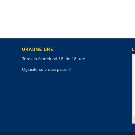
URADNE URE
L
Torek in četrtek od 16. do 18. ure
Oglasite se v naši pisarni!