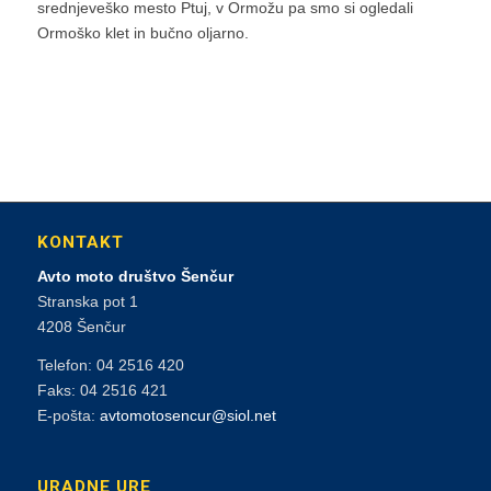
srednjeveško mesto Ptuj, v Ormožu pa smo si ogledali
Ormoško klet in bučno oljarno.
KONTAKT
Avto moto društvo Šenčur
Stranska pot 1
4208 Šenčur
Telefon: 04 2516 420
Faks: 04 2516 421
E-pošta:
avtomotosencur@siol.net
URADNE URE