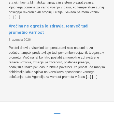
sta učinkovita klimatska naprava in sistem prezračevanja
ključnega pomena za varno vožnjo v času, ko temperature zunaj
dosegajo rekordnih 40 stopinj Celzija. Seveda pa mora voznik
[...] […]
Vročina ne ogroža le zdravja, temveč tudi
prometno varnost
3. avgusta 2026
Poletni dnevi z visokimi temperaturami niso naporni le za
počutje, ampak predstavljajo tudi pomemben dejavnik tveganja v
prometu. Vročina lahko hitro poslabša morebitne zdravstvene
težave voznika, zmanjšuje zbranost, poslabša presojo,
podaljšuje reakcijski čas in hitreje povzroči utrujenost. Že manjša
dehidracija lahko vpliva na voznikovo sposobnost varnega
odločanja, zato Agencija za varnost prometa v času [...] […]