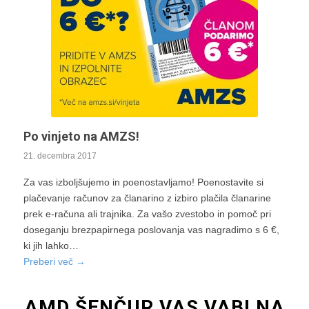
Po vinjeto na AMZS!
21. decembra 2017
Za vas izboljšujemo in poenostavljamo! Poenostavite si
plačevanje računov za članarino z izbiro plačila članarine
prek e-računa ali trajnika. Za vašo zvestobo in pomoč pri
doseganju brezpapirnega poslovanja vas nagradimo s 6 €,
ki jih lahko…
Preberi več
→
AMD ŠENČUR VAS VABI NA