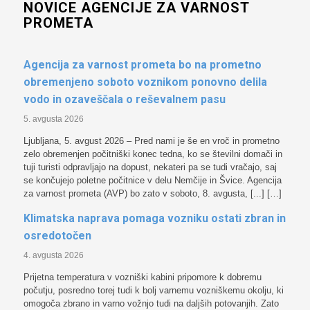
NOVICE AGENCIJE ZA VARNOST
PROMETA
Agencija za varnost prometa bo na prometno
obremenjeno soboto voznikom ponovno delila
vodo in ozaveščala o reševalnem pasu
5. avgusta 2026
Ljubljana, 5. avgust 2026 – Pred nami je še en vroč in prometno
zelo obremenjen počitniški konec tedna, ko se številni domači in
tuji turisti odpravljajo na dopust, nekateri pa se tudi vračajo, saj
se končujejo poletne počitnice v delu Nemčije in Švice. Agencija
za varnost prometa (AVP) bo zato v soboto, 8. avgusta, [...] […]
Klimatska naprava pomaga vozniku ostati zbran in
osredotočen
4. avgusta 2026
Prijetna temperatura v vozniški kabini pripomore k dobremu
počutju, posredno torej tudi k bolj varnemu vozniškemu okolju, ki
omogoča zbrano in varno vožnjo tudi na daljših potovanjih. Zato