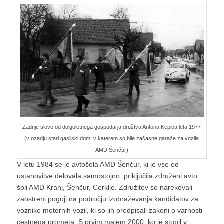
Zadnje slovo od dolgoletnega gospodarja društva Antona Kepica leta 1977
(v ozadju stari gasilski dom, v katerem so bile začasne garaže za vozila
AMD Šenčur)
V letu 1984 se je avtošola AMD Šenčur, ki je vse od
ustanovitve delovala samostojno, priključila združeni avto
šoli AMD Kranj, Šenčur, Cerklje. Združitev so narekovali
zaostreni pogoji na področju izobraževanja kandidatov za
voznike motornih vozil, ki so jih predpisali zakoni o varnosti
cestnega prometa. S prvim majem 2000, ko je stopil v