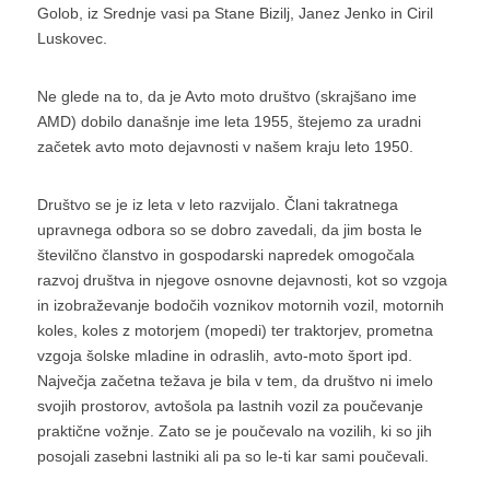
Golob, iz Srednje vasi pa Stane Bizilj, Janez Jenko in Ciril
Luskovec.
Ne glede na to, da je Avto moto društvo (skrajšano ime
AMD) dobilo današnje ime leta 1955, štejemo za uradni
začetek avto moto dejavnosti v našem kraju leto 1950.
Društvo se je iz leta v leto razvijalo. Člani takratnega
upravnega odbora so se dobro zavedali, da jim bosta le
številčno članstvo in gospodarski napredek omogočala
razvoj društva in njegove osnovne dejavnosti, kot so vzgoja
in izobraževanje bodočih voznikov motornih vozil, motornih
koles, koles z motorjem (mopedi) ter traktorjev, prometna
vzgoja šolske mladine in odraslih, avto-moto šport ipd.
Največja začetna težava je bila v tem, da društvo ni imelo
svojih prostorov, avtošola pa lastnih vozil za poučevanje
praktične vožnje. Zato se je poučevalo na vozilih, ki so jih
posojali zasebni lastniki ali pa so le-ti kar sami poučevali.