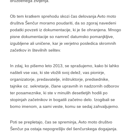
družbenega življenja.
Ob tem kratkem sprehodu skozi čas delovanja Avto moto
društva Šenčur moramo poudariti, da so zgoraj navedeni
podatki povzeti iz dokumentacije, ki je še ohranjena. Mnogo
pisne dokumentacije so namreč datumsko pomanjkljive,
izgubljene ali uničene, kar je verjetno posledica skromnih
začetkov in številnih selitev.
In zdaj, ko pišemo leto 2013, se sprašujemo, kako bi lahko
našteli vse vas, ki ste vložili svoj delež, vas pionirje,
organizatorje, predavatelje, inštruktorje, predsednike,
tajnike oz. sekretarje, člane upravnih in nadzornih odborov
ter posameznike, ki ste v minulih desetletjih hodili po
stopinjah začetnikov in bogatili začetno delo. Izogibali se
bomo imenom, a sami veste, komu se sedaj zahvaljujemo.
Poti se prepletajo, čas se spreminja, Avto moto društvo
Šenčur pa ostaja nepogrešljiv del šenčurskega dogajanja.