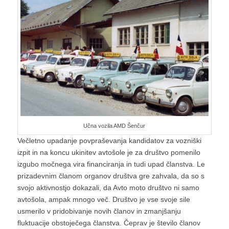
Učna vozila AMD Šenčur
Večletno upadanje povpraševanja kandidatov za vozniški
izpit in na koncu ukinitev avtošole je za društvo pomenilo
izgubo močnega vira financiranja in tudi upad članstva. Le
prizadevnim članom organov društva gre zahvala, da so s
svojo aktivnostjo dokazali, da Avto moto društvo ni samo
avtošola, ampak mnogo več. Društvo je vse svoje sile
usmerilo v pridobivanje novih članov in zmanjšanju
fluktuacije obstoječega članstva. Čeprav je število članov