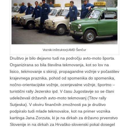
Vozniki inštruktorji AMD Šenčur
Društvo je bilo dejavno tudi na področju avto-moto športa.
Organizirana so bila številna tekmovanja, kot so lov na
lisico, tekmovanje s skiroji, propagandne vožnje v počastitev
krajevnega praznika, pohod od spomenika do spomenika,
nočno-orientacijske vožnje, ocenjevalne vožnje, športno –
turistični rally Jezersko ipd. V času Jugoslavije so se člani
udeleževali državnih avto-moto tekmovanj (Titov rally
Sutjeska). V okviru finančnih zmožnosti pa je društvo
podpiralo tudi mlade tekmovalce, kot na primer voznika
kartinga Jana Zorzuta, ki je na dirkah za državno prvenstvo
Slovenije in na dirkah za Hrvaško-slovenski pokal dosegel