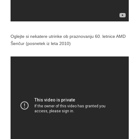
Oglejte si nekatere utrinke ob praznovanju 60. letnice AMD
Šenčur (posnetek iz leta 2010)