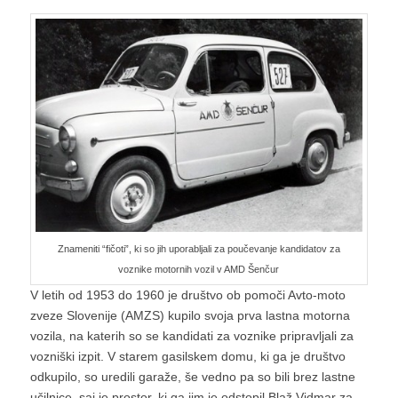
Znameniti “fičoti”, ki so jih uporabljali za poučevanje kandidatov za
voznike motornih vozil v AMD Šenčur
V letih od 1953 do 1960 je društvo ob pomoči Avto-moto
zveze Slovenije (AMZS) kupilo svoja prva lastna motorna
vozila, na katerih so se kandidati za voznike pripravljali za
vozniški izpit. V starem gasilskem domu, ki ga je društvo
odkupilo, so uredili garaže, še vedno pa so bili brez lastne
učilnice, saj je prostor, ki ga jim je odstopil Blaž Vidmar za