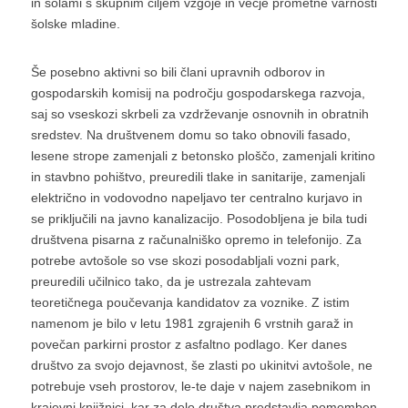
in šolami s skupnim ciljem vzgoje in večje prometne varnosti
šolske mladine.
Še posebno aktivni so bili člani upravnih odborov in
gospodarskih komisij na področju gospodarskega razvoja,
saj so vseskozi skrbeli za vzdrževanje osnovnih in obratnih
sredstev. Na društvenem domu so tako obnovili fasado,
lesene strope zamenjali z betonsko ploščo, zamenjali kritino
in stavbno pohištvo, preuredili tlake in sanitarije, zamenjali
električno in vodovodno napeljavo ter centralno kurjavo in
se priključili na javno kanalizacijo. Posodobljena je bila tudi
društvena pisarna z računalniško opremo in telefonijo. Za
potrebe avtošole so vse skozi posodabljali vozni park,
preuredili učilnico tako, da je ustrezala zahtevam
teoretičnega poučevanja kandidatov za voznike. Z istim
namenom je bilo v letu 1981 zgrajenih 6 vrstnih garaž in
povečan parkirni prostor z asfaltno podlago. Ker danes
društvo za svojo dejavnost, še zlasti po ukinitvi avtošole, ne
potrebuje vseh prostorov, le-te daje v najem zasebnikom in
krajevni knjižnici, kar za delo društva predstavlja pomemben