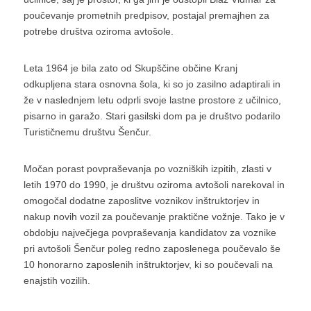
poučevanje prometnih predpisov, postajal premajhen za
potrebe društva oziroma avtošole.
Leta 1964 je bila zato od Skupščine občine Kranj
odkupljena stara osnovna šola, ki so jo zasilno adaptirali in
že v naslednjem letu odprli svoje lastne prostore z učilnico,
pisarno in garažo. Stari gasilski dom pa je društvo podarilo
Turističnemu društvu Šenčur.
Močan porast povpraševanja po vozniških izpitih, zlasti v
letih 1970 do 1990, je društvu oziroma avtošoli narekoval in
omogočal dodatne zaposlitve voznikov inštruktorjev in
nakup novih vozil za poučevanje praktične vožnje. Tako je v
obdobju največjega povpraševanja kandidatov za voznike
pri avtošoli Šenčur poleg redno zaposlenega poučevalo še
10 honorarno zaposlenih inštruktorjev, ki so poučevali na
enajstih vozilih.