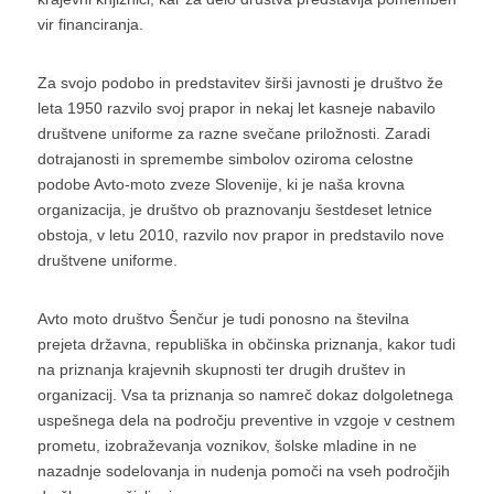
vir financiranja.
Za svojo podobo in predstavitev širši javnosti je društvo že
leta 1950 razvilo svoj prapor in nekaj let kasneje nabavilo
društvene uniforme za razne svečane priložnosti. Zaradi
dotrajanosti in spremembe simbolov oziroma celostne
podobe Avto-moto zveze Slovenije, ki je naša krovna
organizacija, je društvo ob praznovanju šestdeset letnice
obstoja, v letu 2010, razvilo nov prapor in predstavilo nove
društvene uniforme.
Avto moto društvo Šenčur je tudi ponosno na številna
prejeta državna, republiška in občinska priznanja, kakor tudi
na priznanja krajevnih skupnosti ter drugih društev in
organizacij. Vsa ta priznanja so namreč dokaz dolgoletnega
uspešnega dela na področju preventive in vzgoje v cestnem
prometu, izobraževanja voznikov, šolske mladine in ne
nazadnje sodelovanja in nudenja pomoči na vseh področjih