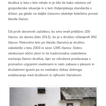
društva iz leta v leto nihalo in je bilo še kako odvisno od
gospodarske situacije in s tem življenjskega standarda v
državi, pa glede na daljše časovno obdobje beležimo porast
števila članov.
Od prvih skromnih začetkov, ko smo imeli približno 200
članov, do danes (leto 2013), ko je v društvo včlanjenih 892
članov. Rekordno leto po številu članstva je društvo
zabeležilo v letu 2003 in sicer 1395 članov. Dobro
obiskovani občni zbori in že tradicionalna vsakoletna
srečanja članov društva, kjer so združena predavanja s
prometno vzgojnimi vsebinami in nato zabava s plesom in
družabnimi igrami pa so vsekakor dokaz dobrega
sodelovanja med društvom in njihovim članstvom.