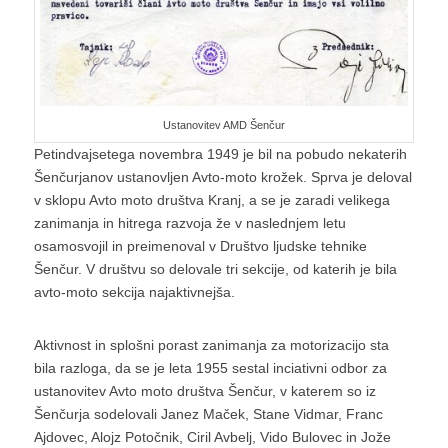
Ustanovitev AMD Šenčur
Petindvajsetega novembra 1949 je bil na pobudo nekaterih
Šenčurjanov ustanovljen Avto-moto krožek. Sprva je deloval
v sklopu Avto moto društva Kranj, a se je zaradi velikega
zanimanja in hitrega razvoja že v naslednjem letu
osamosvojil in preimenoval v Društvo ljudske tehnike
Šenčur. V društvu so delovale tri sekcije, od katerih je bila
avto-moto sekcija najaktivnejša.
Aktivnost in splošni porast zanimanja za motorizacijo sta
bila razloga, da se je leta 1955 sestal inciativni odbor za
ustanovitev Avto moto društva Šenčur, v katerem so iz
Šenčurja sodelovali Janez Maček, Stane Vidmar, Franc
Ajdovec, Alojz Potočnik, Ciril Avbelj, Vido Bulovec in Jože