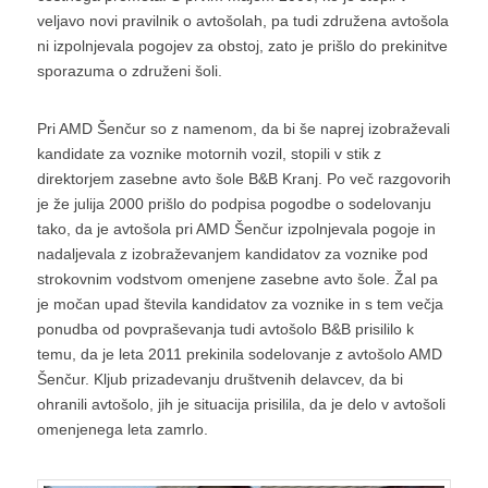
veljavo novi pravilnik o avtošolah, pa tudi združena avtošola
ni izpolnjevala pogojev za obstoj, zato je prišlo do prekinitve
sporazuma o združeni šoli.
Pri AMD Šenčur so z namenom, da bi še naprej izobraževali
kandidate za voznike motornih vozil, stopili v stik z
direktorjem zasebne avto šole B&B Kranj. Po več razgovorih
je že julija 2000 prišlo do podpisa pogodbe o sodelovanju
tako, da je avtošola pri AMD Šenčur izpolnjevala pogoje in
nadaljevala z izobraževanjem kandidatov za voznike pod
strokovnim vodstvom omenjene zasebne avto šole. Žal pa
je močan upad števila kandidatov za voznike in s tem večja
ponudba od povpraševanja tudi avtošolo B&B prisililo k
temu, da je leta 2011 prekinila sodelovanje z avtošolo AMD
Šenčur. Kljub prizadevanju društvenih delavcev, da bi
ohranili avtošolo, jih je situacija prisilila, da je delo v avtošoli
omenjenega leta zamrlo.