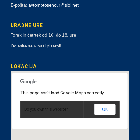
E-pošta:
avtomotosencur@siol.net
URADNE URE
Torek in četrtek od 16. do 18. ure
Oglasite se v naši pisarni!
LOKACIJA
This page can't load Google Maps correctly.
OK
Do you own this website?