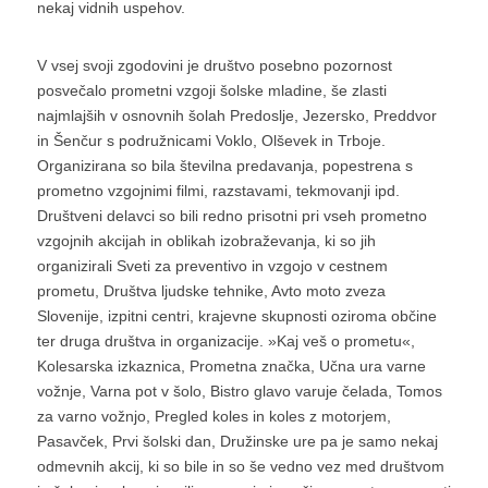
nekaj vidnih uspehov.
V vsej svoji zgodovini je društvo posebno pozornost
posvečalo prometni vzgoji šolske mladine, še zlasti
najmlajših v osnovnih šolah Predoslje, Jezersko, Preddvor
in Šenčur s podružnicami Voklo, Olševek in Trboje.
Organizirana so bila številna predavanja, popestrena s
prometno vzgojnimi filmi, razstavami, tekmovanji ipd.
Društveni delavci so bili redno prisotni pri vseh prometno
vzgojnih akcijah in oblikah izobraževanja, ki so jih
organizirali Sveti za preventivo in vzgojo v cestnem
prometu, Društva ljudske tehnike, Avto moto zveza
Slovenije, izpitni centri, krajevne skupnosti oziroma občine
ter druga društva in organizacije. »Kaj veš o prometu«,
Kolesarska izkaznica, Prometna značka, Učna ura varne
vožnje, Varna pot v šolo, Bistro glavo varuje čelada, Tomos
za varno vožnjo, Pregled koles in koles z motorjem,
Pasavček, Prvi šolski dan, Družinske ure pa je samo nekaj
odmevnih akcij, ki so bile in so še vedno vez med društvom