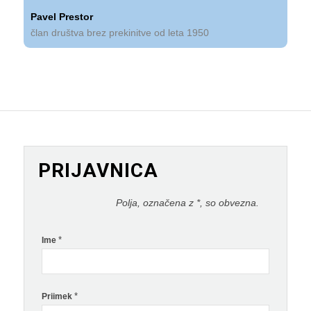
Pavel Prestor
član društva brez prekinitve od leta 1950
PRIJAVNICA
Polja, označena z *, so obvezna.
*
Ime
*
Priimek