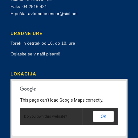
Faks: 04 2516 421
E-pošta:
avtomotosencur@siol.net
URADNE URE
Torek in četrtek od 16. do 18. ure
Oglasite se v naši pisarni!
LOKACIJA
This page can't load Google Maps correctly.
OK
Do you own this website?