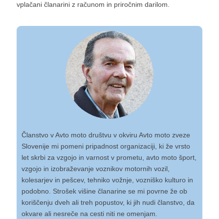
vplačani članarini z računom in priročnim darilom.
Članstvo v Avto moto društvu v okviru Avto moto zveze
Slovenije mi pomeni pripadnost organizaciji, ki že vrsto
let skrbi za vzgojo in varnost v prometu, avto moto šport,
vzgojo in izobraževanje voznikov motornih vozil,
kolesarjev in pešcev, tehniko vožnje, vozniško kulturo in
podobno. Strošek višine članarine se mi povrne že ob
koriščenju dveh ali treh popustov, ki jih nudi članstvo, da
okvare ali nesreče na cesti niti ne omenjam.