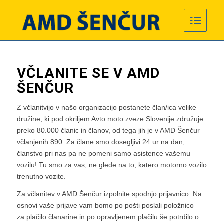
VČLANITE SE V AMD
ŠENČUR
Z včlanitvijo v našo organizacijo postanete član/ica velike
družine, ki pod okriljem Avto moto zveze Slovenije združuje
preko 80.000 članic in članov, od tega jih je v AMD Šenčur
včlanjenih 890. Za člane smo dosegljivi 24 ur na dan,
članstvo pri nas pa ne pomeni samo asistence vašemu
vozilu! Tu smo za vas, ne glede na to, katero motorno vozilo
trenutno vozite.
Za včlanitev v AMD Šenčur izpolnite spodnjo prijavnico. Na
osnovi vaše prijave vam bomo po pošti poslali položnico
za plačilo članarine in po opravljenem plačilu še potrdilo o