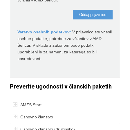
včlaniti v AMD Šenčur.
Varstvo osebnih podatkov:
V prijavnico ste vnesli
osebne podatke, potrebne za včlanitev v AMD
Šenčur. V skladu z zakonom bodo podatki
uporabljeni le za namen, za katerega so bili
posredovani.
Preverite ugodnosti v članskih paketih
AMZS Start
Osnovno članstvo
Osnovno članstvo (družinsko)