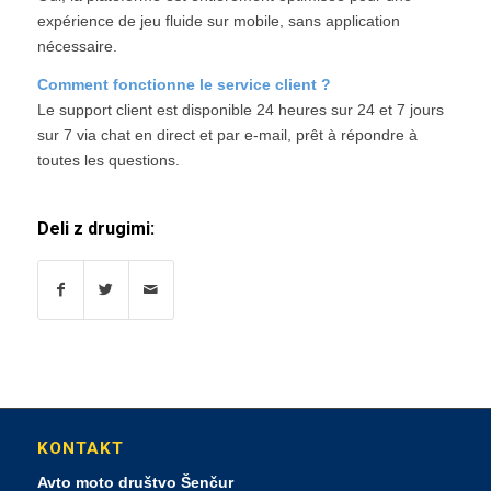
expérience de jeu fluide sur mobile, sans application
nécessaire.
Comment fonctionne le service client ?
Le support client est disponible 24 heures sur 24 et 7 jours
sur 7 via chat en direct et par e-mail, prêt à répondre à
toutes les questions.
Deli z drugimi:
KONTAKT
Avto moto društvo Šenčur