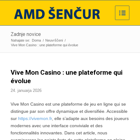
Zadnje novice
Nahajate se:
Doma
/
Neuvrščeni
/
Vive Mon Casino : une plateforme qui évolue
Vive Mon Casino : une plateforme qui
évolue
24. januarja 2026
Vive Mon Casino est une plateforme de jeu en ligne qui se
distingue par son offre dynamique et diversifiée. Accessible
sur
https://vivemon.fr
, elle s’adapte aux besoins des joueurs
modernes avec une interface conviviale et des
fonctionnalités innovantes. Dans cet article, nous
examinerons les points forts de cette plateforme en pleine