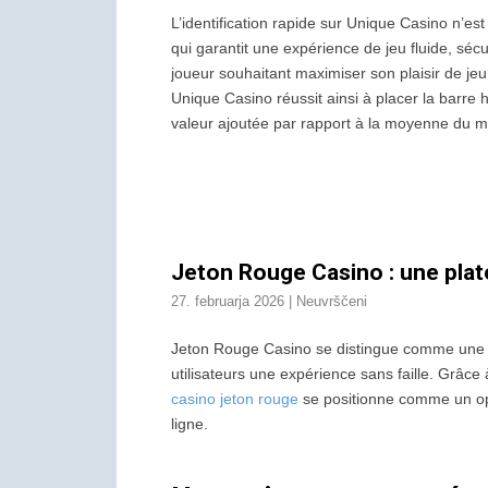
L’identification rapide sur Unique Casino n’es
qui garantit une expérience de jeu fluide, séc
joueur souhaitant maximiser son plaisir de jeu 
Unique Casino réussit ainsi à placer la barre h
valeur ajoutée par rapport à la moyenne du 
Jeton Rouge Casino : une plat
27. februarja 2026
|
Neuvrščeni
Jeton Rouge Casino se distingue comme une pla
utilisateurs une expérience sans faille. Grâce 
casino jeton rouge
se positionne comme un opé
ligne.