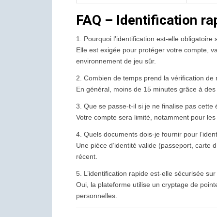
FAQ – Identification r
1. Pourquoi l’identification est-elle obligatoir
Elle est exigée pour protéger votre compte, va
environnement de jeu sûr.
2. Combien de temps prend la vérification d
En général, moins de 15 minutes grâce à des 
3. Que se passe-t-il si je ne finalise pas cette
Votre compte sera limité, notamment pour les r
4. Quels documents dois-je fournir pour l’ident
Une pièce d’identité valide (passeport, carte d’
récent.
5. L’identification rapide est-elle sécurisée s
Oui, la plateforme utilise un cryptage de po
personnelles.