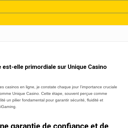
e est-elle primordiale sur Unique Casino
des casinos en ligne, je constate chaque jour l’importance cruciale
es comme Unique Casino. Cette étape, souvent perçue comme
té un pilier fondamental pour garantir sécurité, fluidité et
r iGaming.
 une garantie de confiance et de