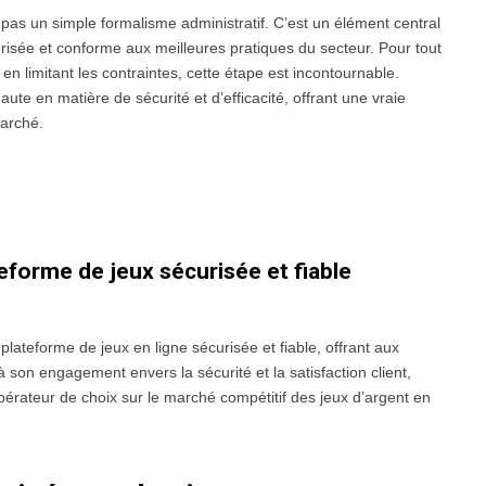
t pas un simple formalisme administratif. C’est un élément central
urisée et conforme aux meilleures pratiques du secteur. Pour tout
en limitant les contraintes, cette étape est incontournable.
aute en matière de sécurité et d’efficacité, offrant une vraie
marché.
eforme de jeux sécurisée et fiable
teforme de jeux en ligne sécurisée et fiable, offrant aux
à son engagement envers la sécurité et la satisfaction client,
rateur de choix sur le marché compétitif des jeux d’argent en