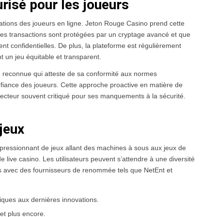
risé pour les joueurs
pations des joueurs en ligne. Jeton Rouge Casino prend cette
les transactions sont protégées par un cryptage avancé et que
ent confidentielles. De plus, la plateforme est régulièrement
t un jeu équitable et transparent.
ce reconnue qui atteste de sa conformité aux normes
onfiance des joueurs. Cette approche proactive en matière de
 secteur souvent critiqué pour ses manquements à la sécurité.
jeux
ressionnant de jeux allant des machines à sous aux jeux de
 live casino. Les utilisateurs peuvent s’attendre à une diversité
ts avec des fournisseurs de renommée tels que NetEnt et
iques aux dernières innovations.
 et plus encore.