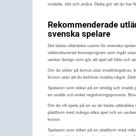
roulette, slot och andra. Detta gör att du har f
Rekommenderade utlän
svenska spelare
Det bästa utländska casino för svenska spela
välstrukturerad bonusprogram som ingår utan
vacker design som gör att spel att hitta och sp
Om du söker på bonus utan insättningskrav, b
kronor utan att du behöver insätta något. Dett
Spelaren som söker på en smidig och snabb p
en snabb och enkel registreringsprocess. Bo
Om du vill spela på en av de bästa utländska 
plattform med många olika spel och en vacke
kronor.
Spelaren som söker på en plattform med många 