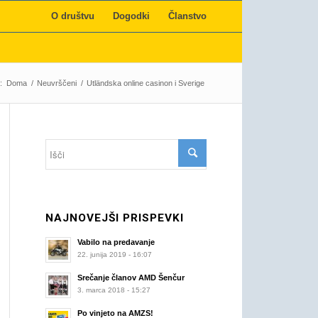
O društvu
Dogodki
Članstvo
:
Doma
/
Neuvrščeni
/
Utländska online casinon i Sverige
NAJNOVEJŠI PRISPEVKI
Vabilo na predavanje
22. junija 2019 - 16:07
Srečanje članov AMD Šenčur
3. marca 2018 - 15:27
Po vinjeto na AMZS!