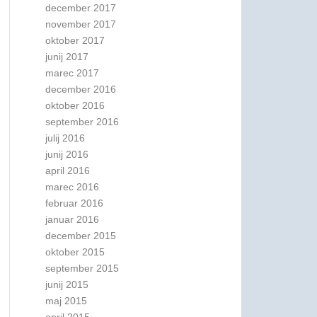
december 2017
november 2017
oktober 2017
junij 2017
marec 2017
december 2016
oktober 2016
september 2016
julij 2016
junij 2016
april 2016
marec 2016
februar 2016
januar 2016
december 2015
oktober 2015
september 2015
junij 2015
maj 2015