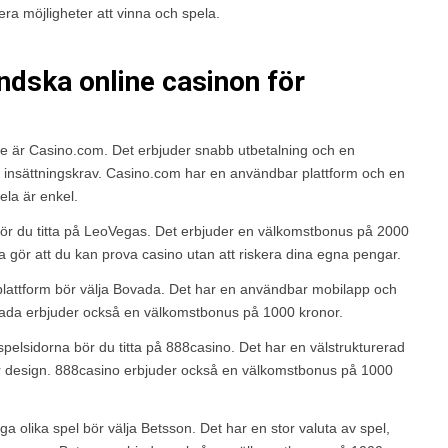
lera möjligheter att vinna och spela.
dska online casinon för
re är Casino.com. Det erbjuder snabb utbetalning och en
 insättningskrav. Casino.com har en användbar plattform och en
ela är enkel.
ör du titta på LeoVegas. Det erbjuder en välkomstbonus på 2000
a gör att du kan prova casino utan att riskera dina egna pengar.
lattform bör välja Bovada. Det har en användbar mobilapp och
vada erbjuder också en välkomstbonus på 1000 kronor.
spelsidorna bör du titta på 888casino. Det har en välstrukturerad
r design. 888casino erbjuder också en välkomstbonus på 1000
olika spel bör välja Betsson. Det har en stor valuta av spel,