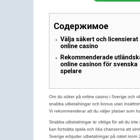
Содержимое
Välja säkert och licensierat
online casino
Rekommenderade utländsk
online casinon för svenska
spelare
Om du söker på online casino i Sverige och vi
snabba utbetalningar och bonus utan insättnin
Vi rekommenderar att du väljer platser som h
Snabba utbetalningar är viktiga för att du inte
kan fortsätta spela och öka chanserna att vinn
Sverige erbjuder utbetalningar på nätet inom 