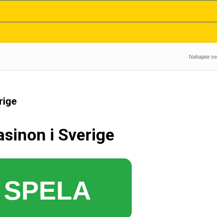
Nahajate se
rige
asinon i Sverige
SPELA