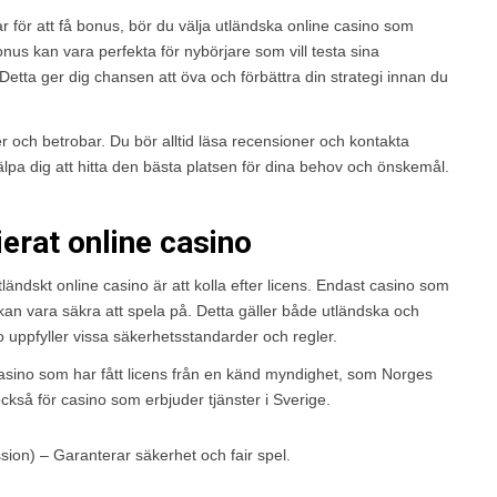
r för att få bonus, bör du välja utländska online casino som
nus kan vara perfekta för nybörjare som vill testa sina
 Detta ger dig chansen att öva och förbättra din strategi innan du
ker och betrobar. Du bör alltid läsa recensioner och kontakta
älpa dig att hitta den bästa platsen för dina behov och önskemål.
ierat online casino
tländskt online casino är att kolla efter licens. Endast casino som
kan vara säkra att spela på. Detta gäller både utländska och
o uppfyller vissa säkerhetsstandarder och regler.
casino som har fått licens från en känd myndighet, som Norges
ckså för casino som erbjuder tjänster i Sverige.
n) – Garanterar säkerhet och fair spel.