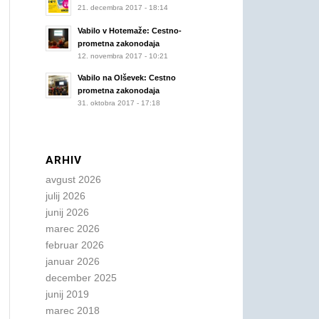
21. decembra 2017 - 18:14
Vabilo v Hotemaže: Cestno-
prometna zakonodaja
12. novembra 2017 - 10:21
Vabilo na Olševek: Cestno
prometna zakonodaja
31. oktobra 2017 - 17:18
ARHIV
avgust 2026
julij 2026
junij 2026
marec 2026
februar 2026
januar 2026
december 2025
junij 2019
marec 2018