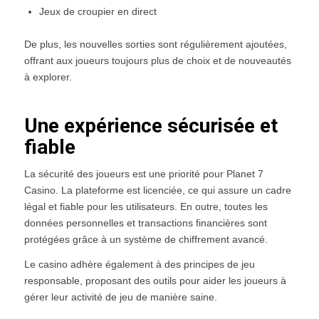
Jeux de croupier en direct
De plus, les nouvelles sorties sont régulièrement ajoutées,
offrant aux joueurs toujours plus de choix et de nouveautés
à explorer.
Une expérience sécurisée et
fiable
La sécurité des joueurs est une priorité pour Planet 7
Casino. La plateforme est licenciée, ce qui assure un cadre
légal et fiable pour les utilisateurs. En outre, toutes les
données personnelles et transactions financières sont
protégées grâce à un système de chiffrement avancé.
Le casino adhère également à des principes de jeu
responsable, proposant des outils pour aider les joueurs à
gérer leur activité de jeu de manière saine.