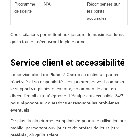
Programme
N/A
Récompenses sur
de fidélité
les points
accumulés
Ces incitations permettent aux joueurs de maximiser leurs
gains tout en découvrant la plateforme.
Service client et accessibilité
Le service client de Planet 7 Casino se distingue par sa
réactivité et sa disponibilité. Les joueurs peuvent contacter
le support via plusieurs canaux, notamment le chat en
direct, l’email et le téléphone. L’équipe est accessible 24/7
pour répondre aux questions et résoudre les problèmes
éventuels.
De plus, la plateforme est optimisée pour une utilisation sur
mobile, permettant aux joueurs de profiter de leurs jeux
préférés, où qu’ils soient.