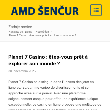
Zadnje novice
Nahajate se:
Doma
/
Neuvrščeni
/
Planet 7 Casino : êtes-vous prêt à explorer son monde ?
Planet 7 Casino : êtes-vous prêt à
explorer son monde ?
30. decembra 2025
Planet 7 Casino se distingue dans l’univers des jeux en
ligne par sa gamme variée de divertissements et son
approche axée sur le joueur. Avec une plateforme
soigneusement conçue pour offrir une expérience ludique
exceptionnelle, ce casino en ligne propose une multitude de
jeux captivants et d’options de bonus. Découvrez-en plus