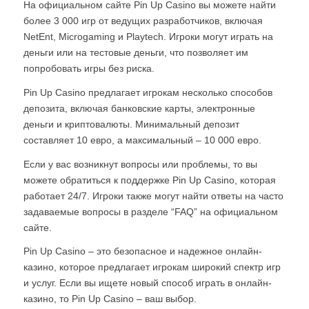
На официальном сайте Pin Up Casino вы можете найти
более 3 000 игр от ведущих разработчиков, включая
NetEnt, Microgaming и Playtech. Игроки могут играть на
деньги или на тестовые деньги, что позволяет им
попробовать игры без риска.
Pin Up Casino предлагает игрокам несколько способов
депозита, включая банковские карты, электронные
деньги и криптовалюты. Минимальный депозит
составляет 10 евро, а максимальный – 10 000 евро.
Если у вас возникнут вопросы или проблемы, то вы
можете обратиться к поддержке Pin Up Casino, которая
работает 24/7. Игроки также могут найти ответы на часто
задаваемые вопросы в разделе “FAQ” на официальном
сайте.
Pin Up Casino – это безопасное и надежное онлайн-
казино, которое предлагает игрокам широкий спектр игр
и услуг. Если вы ищете новый способ играть в онлайн-
казино, то Pin Up Casino – ваш выбор.