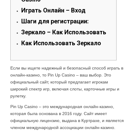
Играть Онлайн – Вход
Шаги для регистрации:
Зеркало – Как Использовать
Как Использовать Зеркало
Если вы ищете надежный и безопасный способ играть в
онлайн-казино, то Pin Up Casino – ваш выбор. Это
официальный сайт, который предлагает игрокам
широкий спектр игр, включая слоты, карточные игры и
рулетку.
Pin Up Casino – это международная онлайн-казино,
которая была основана в 2016 году. Сайт имеет
официальную лицензию, выдана в Куртрахе, и является
членом международной ассоциации онлайн-казино.