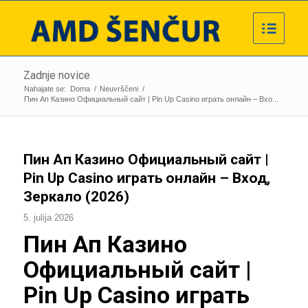
Zadnje novice
Nahajate se:
Doma
/
Neuvrščeni
/
Пин Ап Казино Официальный сайт | Pin Up Casino играть онлайн – Вхо...
Пин Ап Казино Официальный сайт |
Pin Up Casino играть онлайн – Вход,
Зеркало (2026)
5. julija 2026
Пин Ап Казино
Официальный сайт |
Pin Up Casino играть