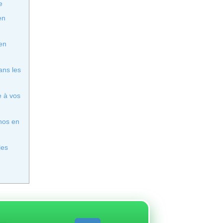
e
en
 en
ans les
e à vos
inos en
les