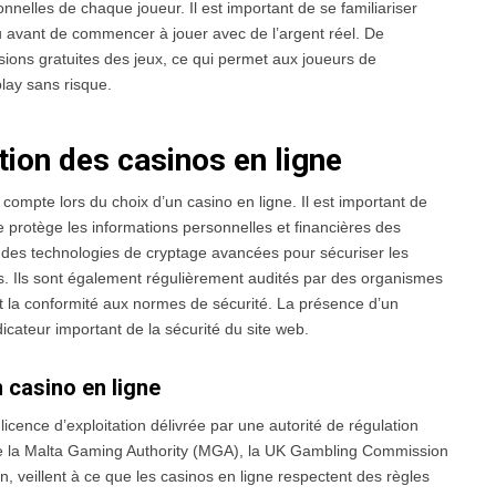
nelles de chaque joueur. Il est important de se familiariser
eu avant de commencer à jouer avec de l’argent réel. De
ions gratuites des jeux, ce qui permet aux joueurs de
play sans risque.
tion des casinos en ligne
 compte lors du choix d’un casino en ligne. Il est important de
le protège les informations personnelles et financières des
nt des technologies de cryptage avancées pour sécuriser les
s. Ils sont également régulièrement audités par des organismes
et la conformité aux normes de sécurité. La présence d’un
dicateur important de la sécurité du site web.
 casino en ligne
licence d’exploitation délivrée par une autorité de régulation
e la Malta Gaming Authority (MGA), la UK Gambling Commission
eillent à ce que les casinos en ligne respectent des règles