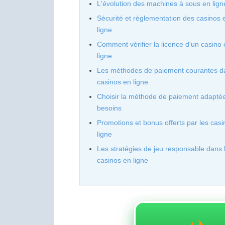
L'évolution des machines à sous en lign
Sécurité et réglementation des casinos 
ligne
Comment vérifier la licence d'un casino
ligne
Les méthodes de paiement courantes d
casinos en ligne
Choisir la méthode de paiement adapté
besoins
Promotions et bonus offerts par les cas
ligne
Les stratégies de jeu responsable dans 
casinos en ligne