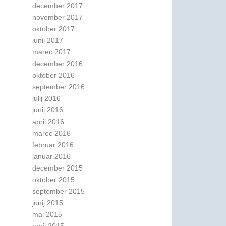
december 2017
november 2017
oktober 2017
junij 2017
marec 2017
december 2016
oktober 2016
september 2016
julij 2016
junij 2016
april 2016
marec 2016
februar 2016
januar 2016
december 2015
oktober 2015
september 2015
junij 2015
maj 2015