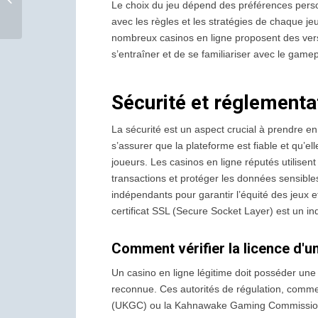
Le choix du jeu dépend des préférences person
current...
avec les règles et les stratégies de chaque j
nombreux casinos en ligne proposent des vers
s’entraîner et de se familiariser avec le game
Sécurité et réglementa
La sécurité est un aspect crucial à prendre en
s’assurer que la plateforme est fiable et qu’el
joueurs. Les casinos en ligne réputés utilise
transactions et protéger les données sensible
indépendants pour garantir l’équité des jeux 
certificat SSL (Secure Socket Layer) est un in
Comment vérifier la licence d'un
Un casino en ligne légitime doit posséder une 
reconnue. Ces autorités de régulation, comm
(UKGC) ou la Kahnawake Gaming Commission, v