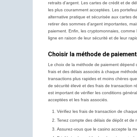
retraits d’argent. Les cartes de crédit et de
les plus couramment acceptées. Les portefeuill
alternative pratique et sécurisée aux cartes 
retirer des sommes d’argent importantes, ma
paiement. Enfin, les cryptomonnaies, comme B
ligne en raison de leur sécurité et de leur rapid
Choisir la méthode de paiement
Le choix de la méthode de paiement dépend d
frais et des délais associés à chaque méthode
transactions plus rapides et moins chères qu
de sécurité élevé et des frais de transaction ré
est important de vérifier les conditions géné
acceptées et les frais associés.
Vérifiez les frais de transaction de cha
Tenez compte des délais de dépôt et de re
Assurez-vous que le casino accepte la m