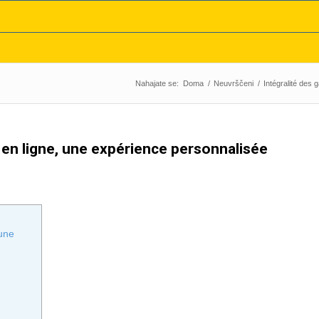
Nahajate se:
Doma
/
Neuvrščeni
/
Intégralité des 
o en ligne, une expérience personnalisée
 une