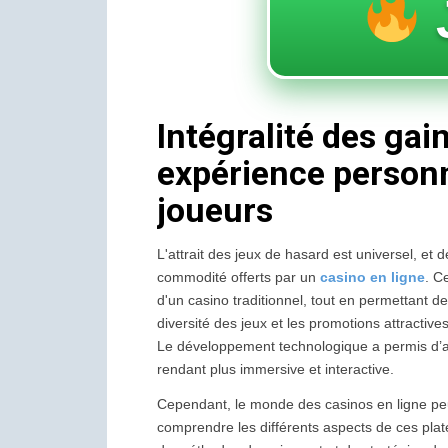
Intégralité des gai
expérience personn
joueurs
L'attrait des jeux de hasard est universel, et d
commodité offerts par un
casino en ligne
. C
d'un casino traditionnel, tout en permettant de 
diversité des jeux et les promotions attractive
Le développement technologique a permis d’am
rendant plus immersive et interactive.
Cependant, le monde des casinos en ligne peu
comprendre les différents aspects de ces pla