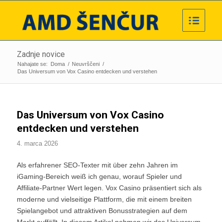
Zadnje novice
Nahajate se:
Doma
/
Neuvrščeni
/
Das Universum von Vox Casino entdecken und verstehen
Das Universum von Vox Casino
entdecken und verstehen
4. marca 2026
Als erfahrener SEO-Texter mit über zehn Jahren im
iGaming-Bereich weiß ich genau, worauf Spieler und
Affiliate-Partner Wert legen. Vox Casino präsentiert sich als
moderne und vielseitige Plattform, die mit einem breiten
Spielangebot und attraktiven Bonusstrategien auf dem
Markt auffällt. In diesem Artikel nehmen wir das Universum