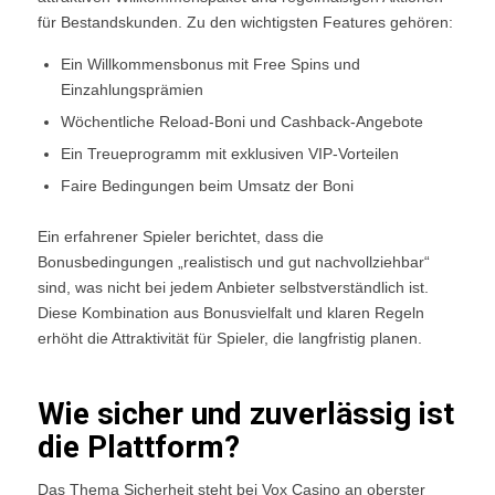
für Bestandskunden. Zu den wichtigsten Features gehören:
Ein Willkommensbonus mit Free Spins und
Einzahlungsprämien
Wöchentliche Reload-Boni und Cashback-Angebote
Ein Treueprogramm mit exklusiven VIP-Vorteilen
Faire Bedingungen beim Umsatz der Boni
Ein erfahrener Spieler berichtet, dass die
Bonusbedingungen „realistisch und gut nachvollziehbar“
sind, was nicht bei jedem Anbieter selbstverständlich ist.
Diese Kombination aus Bonusvielfalt und klaren Regeln
erhöht die Attraktivität für Spieler, die langfristig planen.
Wie sicher und zuverlässig ist
die Plattform?
Das Thema Sicherheit steht bei Vox Casino an oberster