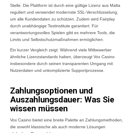
Stelle. Die Plattform ist durch eine gültige Lizenz aus Malta
reguliert und verwendet modernste SSL-Verschlüsselung,
um alle Kundendaten zu schützen. Zudem wird Fairplay
durch unabhängige Testinstitute garantiert. Für
verantwortungsvolles Spielen gibt es mehrere Tools, die
Limits und Selbstschutzmaßnahmen ermöglichen.
Ein kurzer Vergleich zeigt: Während viele Mitbewerber
ähnliche Lizenzstandards haben, überzeugt Vox Casino
insbesondere durch seinen transparenten Umgang mit
Nutzerdaten und unkomplizierte Supportprozesse.
Zahlungsoptionen und
Auszahlungsdauer: Was Sie
wissen müssen
Vox Casino bietet eine breite Palette an Zahlungsmethoden,
die sowohl klassische als auch moderne Lösungen