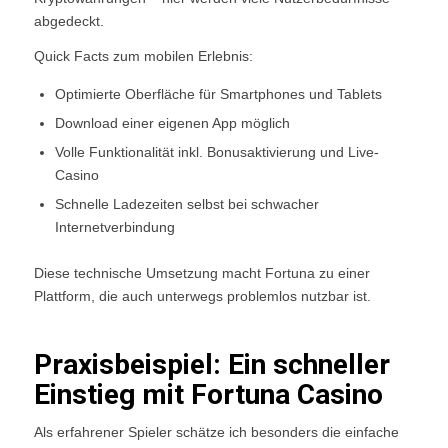
abgedeckt.
Quick Facts zum mobilen Erlebnis:
Optimierte Oberfläche für Smartphones und Tablets
Download einer eigenen App möglich
Volle Funktionalität inkl. Bonusaktivierung und Live-
Casino
Schnelle Ladezeiten selbst bei schwacher
Internetverbindung
Diese technische Umsetzung macht Fortuna zu einer
Plattform, die auch unterwegs problemlos nutzbar ist.
Praxisbeispiel: Ein schneller
Einstieg mit Fortuna Casino
Als erfahrener Spieler schätze ich besonders die einfache