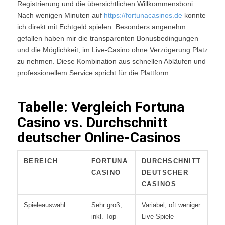
Registrierung und die übersichtlichen Willkommensboni.
Nach wenigen Minuten auf
https://fortunacasinos.de
konnte
ich direkt mit Echtgeld spielen. Besonders angenehm
gefallen haben mir die transparenten Bonusbedingungen
und die Möglichkeit, im Live-Casino ohne Verzögerung Platz
zu nehmen. Diese Kombination aus schnellen Abläufen und
professionellem Service spricht für die Plattform.
Tabelle: Vergleich Fortuna
Casino vs. Durchschnitt
deutscher Online-Casinos
BEREICH
FORTUNA
DURCHSCHNITT
CASINO
DEUTSCHER
CASINOS
Spieleauswahl
Sehr groß,
Variabel, oft weniger
inkl. Top-
Live-Spiele