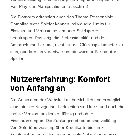
Fair Play, das Manipulationen ausschließt.
Die Plattform adressiert auch das Thema Responsible
Gambling aktiv. Spieler können individuelle Limits für
Einsätze und Verluste setzen oder Spielsperren
beantragen. Das zeigt die Professionalität und den
Anspruch von Fortuna, nicht nur ein Glücksspielanbieter zu
sein, sondern ein verantwortungsbewusster Partner der
Spieler.
Nutzererfahrung: Komfort
von Anfang an
Die Gestaltung der Website ist übersichtlich und ermöglicht
eine intuitive Navigation. Ladezeiten sind kurz, und auch die
mobile Version funktioniert flüssig und ohne
Einschränkungen. Die Zahlungsmethoden sind vielfältig:
Von Sofortüberweisung über Kreditkarte bis hin zu
Kryptowährungen – hier werden viele Nutzerbedürfnisse