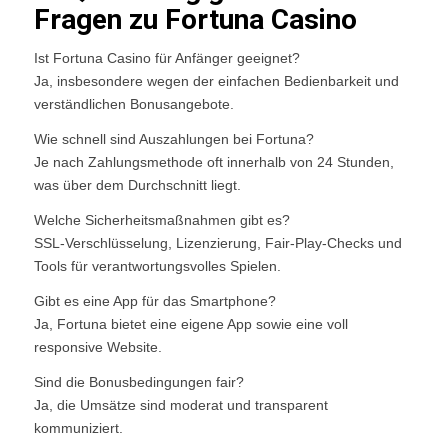
Fragen zu Fortuna Casino
Ist Fortuna Casino für Anfänger geeignet?
Ja, insbesondere wegen der einfachen Bedienbarkeit und
verständlichen Bonusangebote.
Wie schnell sind Auszahlungen bei Fortuna?
Je nach Zahlungsmethode oft innerhalb von 24 Stunden,
was über dem Durchschnitt liegt.
Welche Sicherheitsmaßnahmen gibt es?
SSL-Verschlüsselung, Lizenzierung, Fair-Play-Checks und
Tools für verantwortungsvolles Spielen.
Gibt es eine App für das Smartphone?
Ja, Fortuna bietet eine eigene App sowie eine voll
responsive Website.
Sind die Bonusbedingungen fair?
Ja, die Umsätze sind moderat und transparent
kommuniziert.