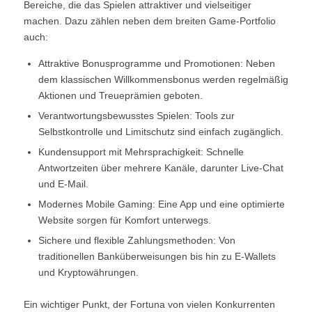
Bereiche, die das Spielen attraktiver und vielseitiger
machen. Dazu zählen neben dem breiten Game-Portfolio
auch:
Attraktive Bonusprogramme und Promotionen: Neben
dem klassischen Willkommensbonus werden regelmäßig
Aktionen und Treueprämien geboten.
Verantwortungsbewusstes Spielen: Tools zur
Selbstkontrolle und Limitschutz sind einfach zugänglich.
Kundensupport mit Mehrsprachigkeit: Schnelle
Antwortzeiten über mehrere Kanäle, darunter Live-Chat
und E-Mail.
Modernes Mobile Gaming: Eine App und eine optimierte
Website sorgen für Komfort unterwegs.
Sichere und flexible Zahlungsmethoden: Von
traditionellen Banküberweisungen bis hin zu E-Wallets
und Kryptowährungen.
Ein wichtiger Punkt, der Fortuna von vielen Konkurrenten