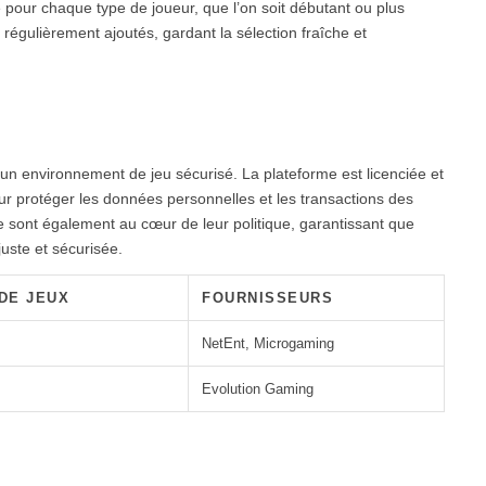
se pour chaque type de joueur, que l’on soit débutant ou plus
régulièrement ajoutés, gardant la sélection fraîche et
un environnement de jeu sécurisé. La plateforme est licenciée et
ur protéger les données personnelles et les transactions des
e sont également au cœur de leur politique, garantissant que
uste et sécurisée.
DE JEUX
FOURNISSEURS
NetEnt, Microgaming
Evolution Gaming