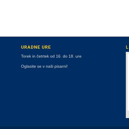
URADNE URE
L
Torek in četrtek od 16. do 18. ure
Oglasite se v naši pisarni!