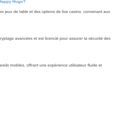
r Happy Hugo?
jeux de table et des options de live casino, convenant aux
ryptage avancées et est licencié pour assurer la sécurité des
eils mobiles, offrant une expérience utilisateur fluide et