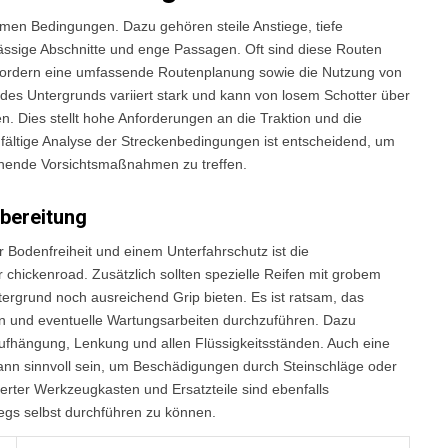
remen Bedingungen. Dazu gehören steile Anstiege, tiefe
ässige Abschnitte und enge Passagen. Oft sind diese Routen
erfordern eine umfassende Routenplanung sowie die Nutzung von
es Untergrunds variiert stark und kann von losem Schotter über
n. Dies stellt hohe Anforderungen an die Traktion und die
fältige Analyse der Streckenbedingungen ist entscheidend, um
chende Vorsichtsmaßnahmen zu treffen.
bereitung
r Bodenfreiheit und einem Unterfahrschutz ist die
chickenroad. Zusätzlich sollten spezielle Reifen mit grobem
tergrund noch ausreichend Grip bieten. Es ist ratsam, das
en und eventuelle Wartungsarbeiten durchzuführen. Dazu
ufhängung, Lenkung und allen Flüssigkeitsständen. Auch eine
ann sinnvoll sein, um Beschädigungen durch Steinschläge oder
ierter Werkzeugkasten und Ersatzteile sind ebenfalls
egs selbst durchführen zu können.