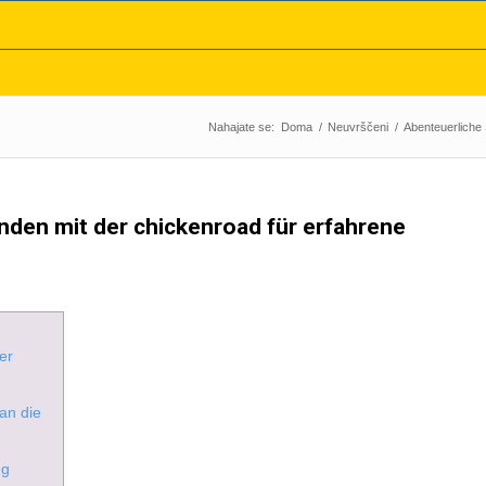
Nahajate se:
Doma
/
Neuvrščeni
/
Abenteuerliche 
nden mit der chickenroad für erfahrene
er
an die
ng