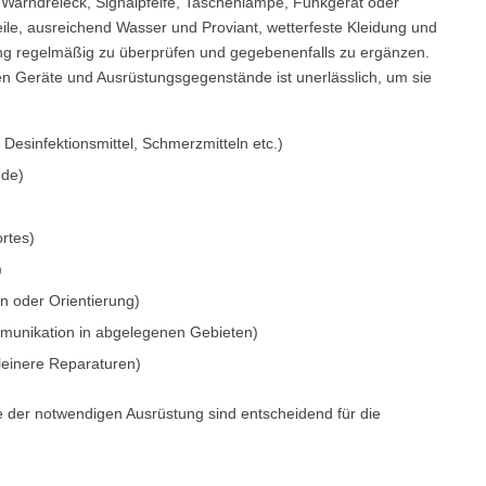
 Warndreieck, Signalpfeife, Taschenlampe, Funkgerät oder
eile, ausreichend Wasser und Proviant, wetterfeste Kleidung und
stung regelmäßig zu überprüfen und gegebenenfalls zu ergänzen.
en Geräte und Ausrüstungsgegenstände ist unerlässlich, um sie
 Desinfektionsmittel, Schmerzmitteln etc.)
nde)
rtes)
)
n oder Orientierung)
ommunikation in abgelegenen Gebieten)
leinere Reparaturen)
e der notwendigen Ausrüstung sind entscheidend für die