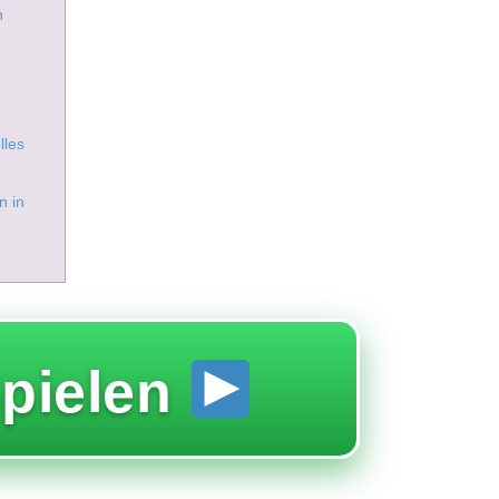
n
lles
n in
pielen