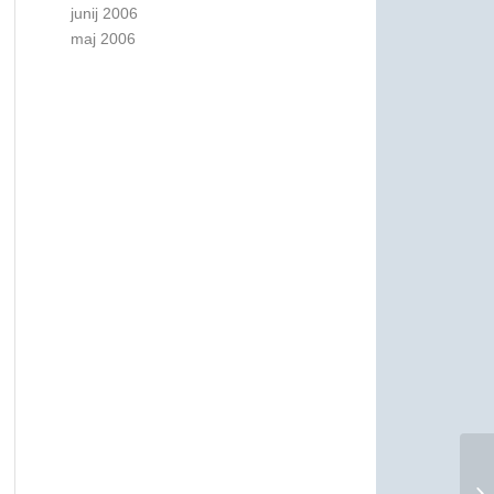
junij 2006
maj 2006
Ex
ga