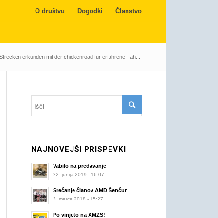
O društvu
Dogodki
Članstvo
Strecken erkunden mit der chickenroad für erfahrene Fah...
NAJNOVEJŠI PRISPEVKI
Vabilo na predavanje
22. junija 2019 - 16:07
Srečanje članov AMD Šenčur
3. marca 2018 - 15:27
Po vinjeto na AMZS!