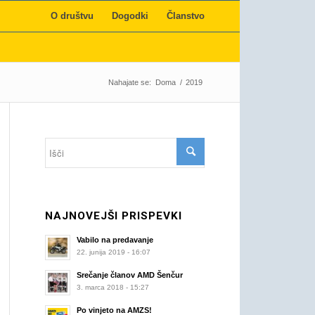
O društvu
Dogodki
Članstvo
Nahajate se:
Doma
/
2019
NAJNOVEJŠI PRISPEVKI
Vabilo na predavanje
22. junija 2019 - 16:07
Srečanje članov AMD Šenčur
3. marca 2018 - 15:27
Po vinjeto na AMZS!