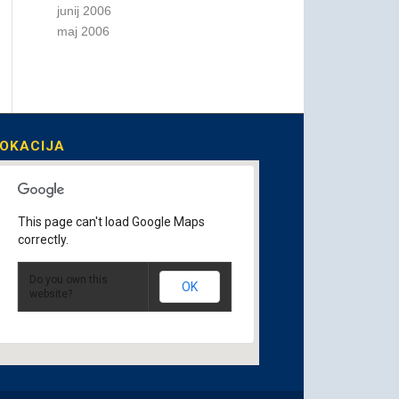
junij 2006
maj 2006
OKACIJA
This page can't load Google Maps
correctly.
Do you own this
OK
website?