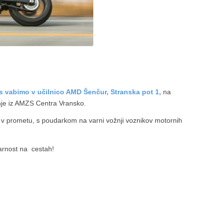
s vabimo v učilnico AMD Šenčur, Stranska pot
1,
na
nje iz AMZS Centra Vransko.
 prometu, s poudarkom na varni vožnji voznikov motornih
varnost na cestah!