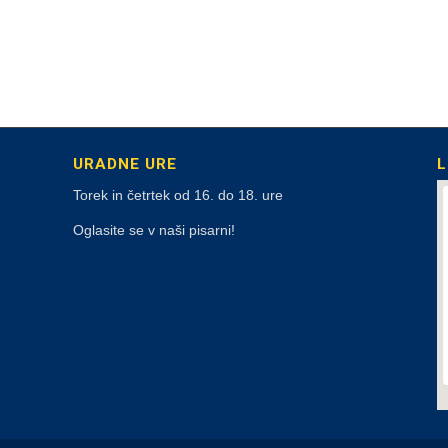
URADNE URE
L
Torek in četrtek od 16. do 18. ure
Oglasite se v naši pisarni!